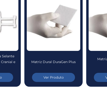
a Selante
Matri
 Cranial e
Matriz Dural DuraGen Plus
o
Ver Produto