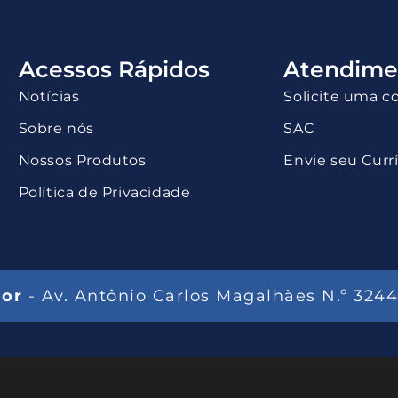
Acessos Rápidos
Atendime
Notícias
Solicite uma c
Sobre nós
SAC
Nossos Produtos
Envie seu Curr
Política de Privacidade
cor
- Av. Antônio Carlos Magalhães N.º 3244