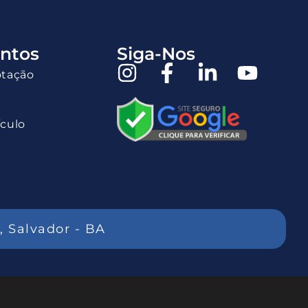
ntos
Siga-Nos
otação
ículo
, Salvador - BA