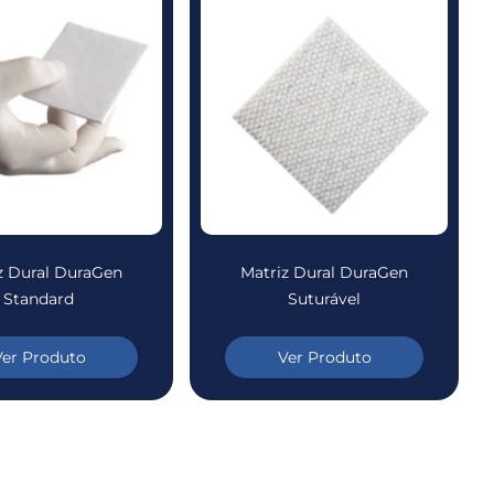
z Dural DuraGen
Matriz Dural DuraGen
Standard
Suturável
Ver Produto
Ver Produto