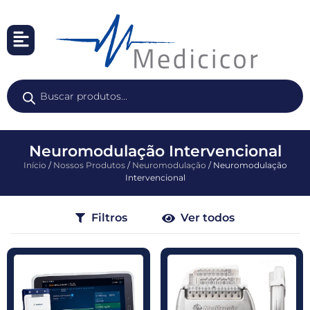
Neuromodulação Intervencional
Início
/
Nossos Produtos
/
Neuromodulação
/ Neuromodulação
Intervencional
Filtros
Ver todos