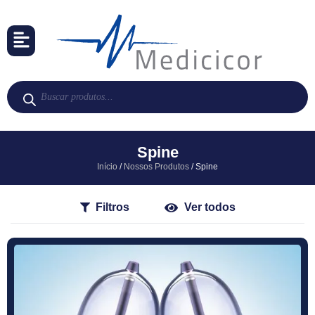
Spine
Início
/
Nossos Produtos
/ Spine
Filtros
Ver todos