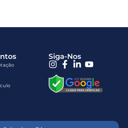
ntos
Siga-Nos
otação
ículo