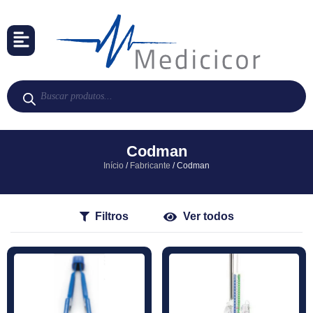
Codman
Início
/
Fabricante
/ Codman
Filtros
Ver todos