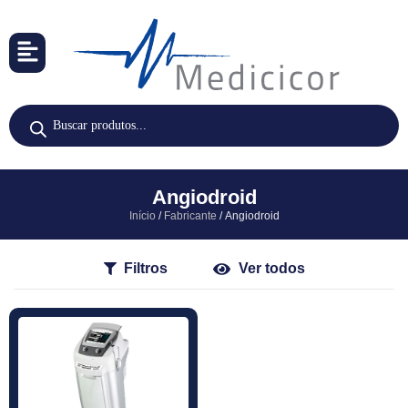
Angiodroid
Início
/
Fabricante
/ Angiodroid
Filtros
Ver todos