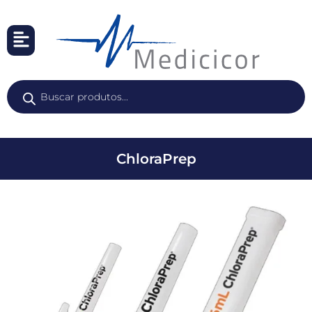
ChloraPrep