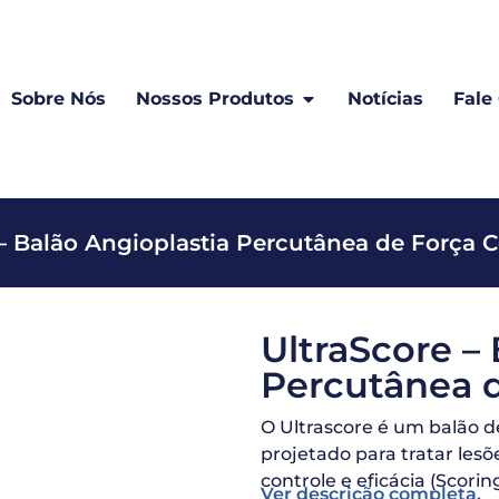
Sobre Nós
Nossos Produtos
Notícias
Fale
 – Balão Angioplastia Percutânea de Força 
UltraScore –
Percutânea 
O Ultrascore é um balão d
projetado para tratar lesõ
controle e eficácia (Scorin
Ver descrição completa.