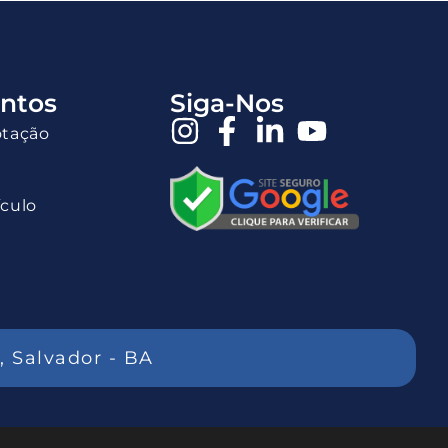
ntos
Siga-Nos
otação
ículo
, Salvador - BA