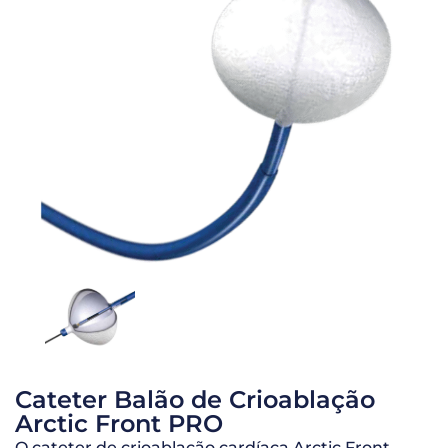
Cateter Balão de Crioablação
Arctic Front PRO
O cateter de crioablação cardíaca Arctic Front