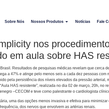
Sobre Nós
Nossos Produtos
Notícias
Fale 
mplicity nos procediment
do em aula sobre HAS res
o Brasil. Resultados de pesquisas médicas revelam que cerca d
ga a 47% e atinge pelo menos seis a cada dez pessoas com mai
efinido pela persistência dos níveis elevados da pressão arteria
da “Aula HAS resistente”, realizada no dia 02 de março, 20h, no 
enegro –CECOM e teve como palestrante o cardiologista clínic
ratária, uma das opções menos invasiva e efetiva para minimizar
frequência, dos nervos que envolvem as artérias renais.