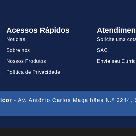
Acessos Rápidos
Atendimen
Notícias
Solicite uma cot
Sobre nós
SAC
Nossos Produtos
Envie seu Curríc
Política de Privacidade
icor
- Av. Antônio Carlos Magalhães N.º 3244, 