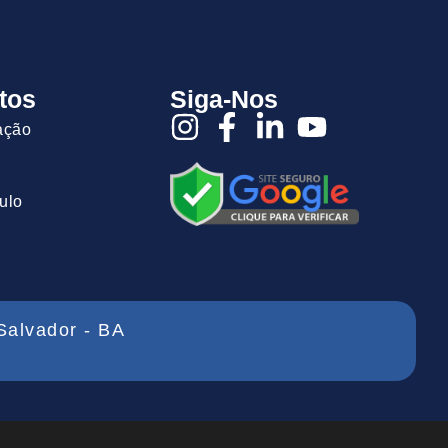
tos
Siga-Nos
ação
ulo
Salvador - BA