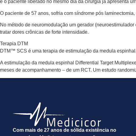
e o paciente liberado no mesmo dia da cirurgia já apresenta u
O paciente de 57 anos, sofria com síndrome pós laminectomia, e 
No método de neuromodulação um gerador (neuroestimulador ou
tratar dores crônicas de forte intensidade.
Terapia DTM
DTM™ SCS é uma terapia de estimulação da medula espinhal, fo
A estimulação da medula espinhal Differential Target Multiple
meses de acompanhamento – de um RCT. Um estudo randomizad
Com mais de 27 anos de sólida existência no