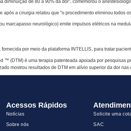
ma diminuição de 80 a 90% da dor”, comemorou o anestesiologis
após a cirurgia relatou que “o procedimento eliminou todos os p
 marcapasso neurológico) emite impulsos elétricos na medula 
rnecida por meio da plataforma INTELLIS, para tratar paciente
xed ™ (DTM) é uma terapia patenteada apoiada por pesquisas pré
o mostrou resultados de DTM em alívio superior da dor nas 
Acessos Rápidos
Atendimen
Notícias
Solicite uma cot
Sobre nós
SAC