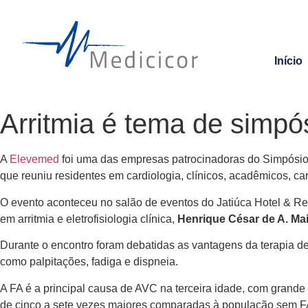
Início
Arritmia é tema de simpó
A
Elevemed
foi uma das empresas patrocinadoras do Simpósio
que reuniu residentes em cardiologia, clínicos, acadêmicos, ca
O evento aconteceu no salão de eventos do Jatiúca Hotel & Res
em arritmia e eletrofisiologia clínica,
Henrique César de A.
Ma
Durante o encontro foram debatidas as vantagens da terapia d
como palpitações, fadiga e dispneia.
A FA é a principal causa de AVC na terceira idade, com grande
de cinco a sete vezes maiores comparadas à população sem FA.