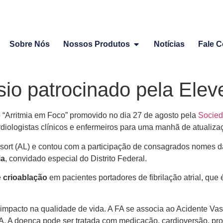
Sobre Nós
Nossos Produtos
Notícias
Fale 
sio patrocinado pela Ele
 “Arritmia em Foco” promovido no dia 27 de agosto pela
Socied
rdiologistas clínicos e enfermeiros para uma manhã de atualiza
ort (AL) e contou com a participação de consagrados nomes da 
ia
, convidado especial do Distrito Federal.
e
crioablação
em pacientes portadores de fibrilação atrial, qu
 impacto na qualidade de vida. A FA se associa ao Acidente Va
 A doença pode ser tratada com medicação, cardioversão, proc