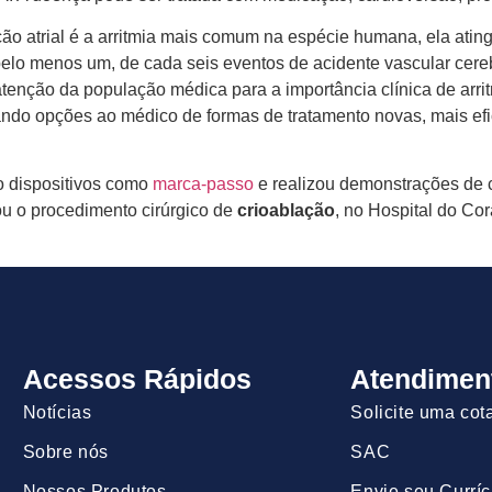
ilação atrial é a arritmia mais comum na espécie humana, ela a
elo menos um, de cada seis eventos de acidente vascular cere
nção da população médica para a importância clínica de arritm
dando opções ao médico de formas de tratamento novas, mais ef
o dispositivos como
marca-passo
e realizou demonstrações de
ou o procedimento cirúrgico de
crioablação
, no Hospital do Co
Acessos Rápidos
Atendimen
Notícias
Solicite uma cot
Sobre nós
SAC
Nossos Produtos
Envie seu Curríc