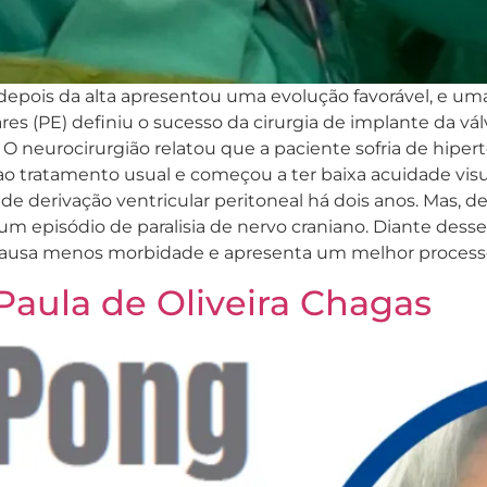
e depois da alta apresentou uma evolução favorável, e u
ares (PE) definiu o sucesso da cirurgia de implante da vá
 O neurocirurgião relatou que a paciente sofria de hiper
o tratamento usual e começou a ter baixa acuidade visua
a de derivação ventricular peritoneal há dois anos. Mas,
 um episódio de paralisia de nervo craniano. Diante de
causa menos morbidade e apresenta um melhor processo d
aula de Oliveira Chagas