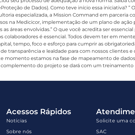
iciou seu processo de adequação a nova norma. Saiba como
oteção de Dados). Como teve início essa iniciativa? ” O 
ultoria especializada, a Mission Command em parceria c
essos na Medicicor, implementação de um plano de ação
 as áreas envolvidas.” O que você acredita ser essencial
s colaboradores é essencial. Todos devem ter em mente
pital, tempo, foco e esforço para cumprir as obrigatoried
ção de transparência e lealdade para com nossos clientes
Neste momento estamos na fase de mapeamento de dados, 
o complemento do projeto se dará com um treinamento d
Acessos Rápidos
Atendime
Notícias
Solicite uma c
Sobre nós
SAC