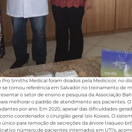
 Pro Smiths Medical foram doados pela Medicicor, no dia
se tornou referência em Salvador no treinamento de méd
resentar o setor de ensino e pesquisa da Associação Bahi
ra melhorar o padrão de atendimento aos pacientes. O I
dantes por ano. Em 2020, apesar das dificuldades gerad
 como coordenador o cirurgião geral Izio Kowes. O sistem
so único para remoção de secreções da árvore traqueo b
icativo número de pacientes internados em UTI’s, acome