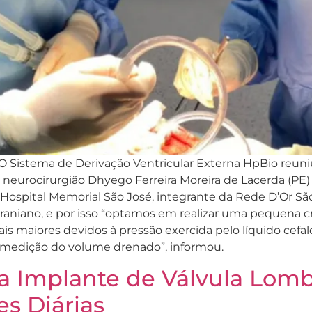
 O Sistema de Derivação Ventricular Externa HpBio reun
neurocirurgião Dhyego Ferreira Moreira de Lacerda (PE) d
o Hospital Memorial São José, integrante da Rede D’Or Sã
aniano, e por isso “optamos em realizar uma pequena cr
rais maiores devidos à pressão exercida pelo líquido cef
a medição do volume drenado”, informou.
 Implante de Válvula Lombo
es Diárias